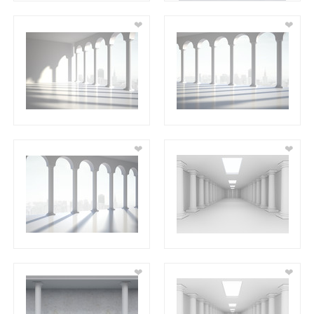
❤
❤
❤
❤
❤
❤