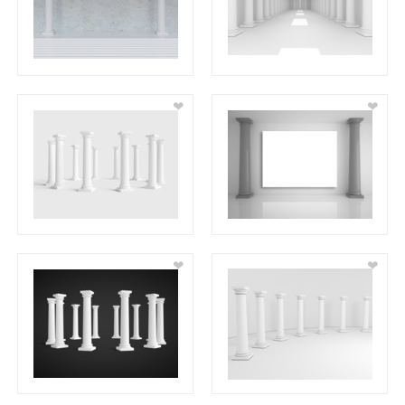
❤
❤
❤
❤