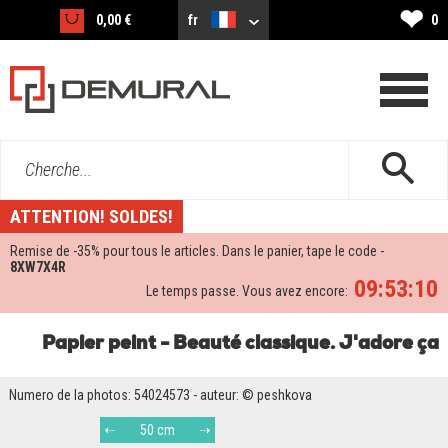
❤
0,00 €
fr
0
Cherche...
ATTENTION! SOLDES!
Remise de -
35%
pour tous le articles. Dans le panier, tape le code -
8XW7X4R
09:53:09
Le temps passe. Vous avez encore:
Papier peint - Beauté classique. J'adore ça
Numero de la photos: 54024573 - auteur: © peshkova
50 cm