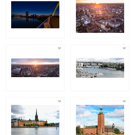
❤
❤
❤
❤