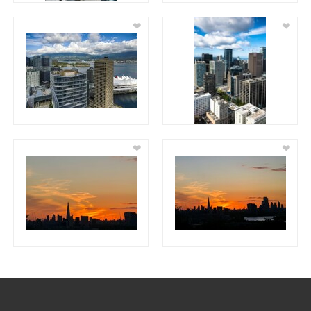
❤
❤
❤
❤