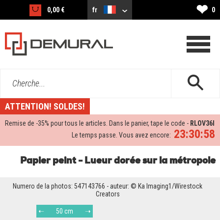
❤
0,00 €
fr
0
Cherche...
ATTENTION! SOLDES!
Remise de -
35%
pour tous le articles. Dans le panier, tape le code -
RLOV36I
23:30:56
Le temps passe. Vous avez encore:
Papier peint - Lueur dorée sur la métropole
Numero de la photos: 547143766 - auteur: © Ka Imaging1/Wirestock
Creators
50 cm