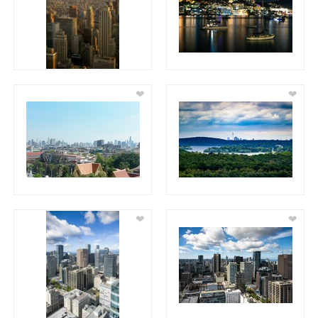
❤
❤
❤
❤