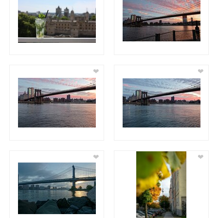
❤
❤
❤
❤