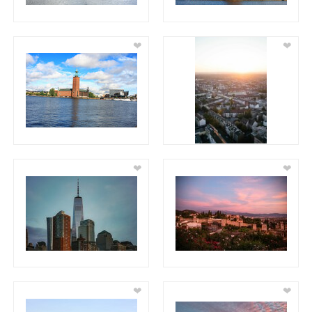
❤
❤
❤
❤
❤
❤