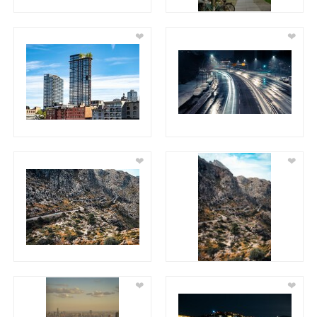
❤
❤
❤
❤
❤
❤