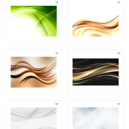
❤
❤
❤
❤
❤
❤