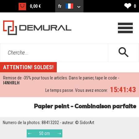
❤
0,00 €
fr
0
Cherche...
ATTENTION! SOLDES!
Remise de -
35%
pour tous le articles. Dans le panier, tape le code -
I4NHRLH
15:41:42
Le temps passe. Vous avez encore:
Papier peint - Combinaison parfaite
Numero de la photos: 88413202 - auteur: © SidorArt
50 cm