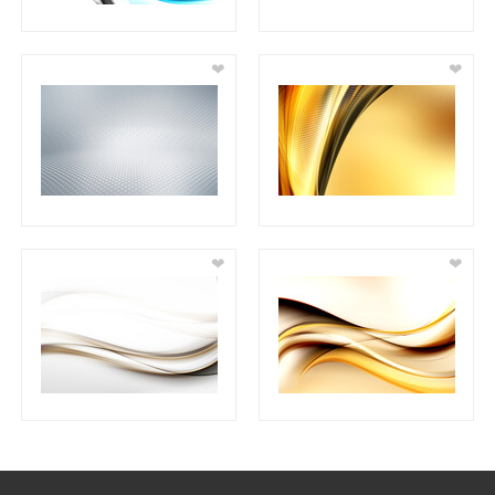
❤
❤
❤
❤