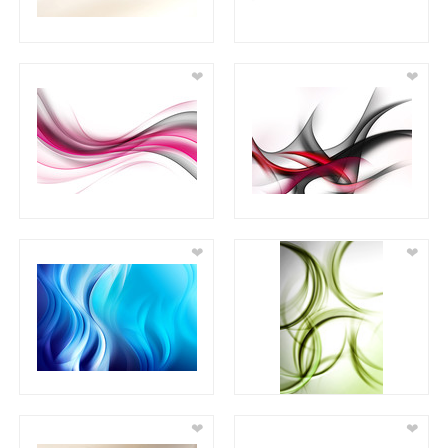
❤
❤
❤
❤
❤
❤