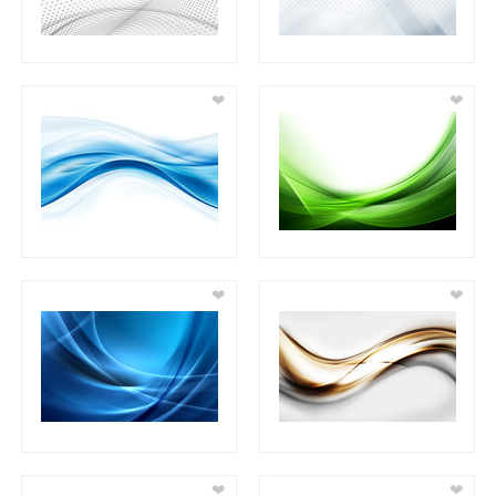
❤
❤
❤
❤
❤
❤