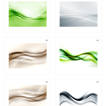
❤
❤
❤
❤