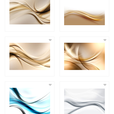
❤
❤
❤
❤