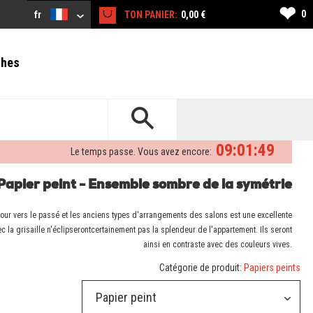
❤
0
fr
TON PANIER:
0,00 €
ches
09:01:48
Le temps passe. Vous avez encore:
Papier peint - Ensemble sombre de la symétrie
etour vers le passé et les anciens types d'arrangements des salons est une excellente
 la grisaille n'éclipserontcertainement pas la splendeur de l'appartement. Ils seront
ainsi en contraste avec des couleurs vives.
Catégorie de produit:
Papiers peints
Papier peint