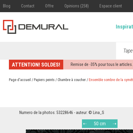
Blog
Contact
Offre
Opinions (258)
Espace client
Inspira
Tape
ATTENTION! SOLDES!
Remise de -
35%
pour tous le articles.
Page d'accueil
/
Papiers peints
/
Chambre à coucher
/
Ensemble sombre de la symét
Numero de la photos: 53228646 - auteur: © Lina_S
50 cm