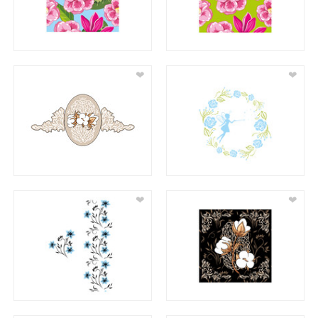
❤
❤
❤
❤