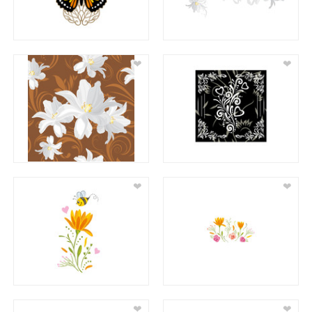
❤
❤
❤
❤
❤
❤