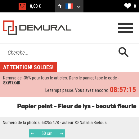
❤
0,00 €
fr
0
Cherche...
ATTENTION! SOLDES!
Remise de -
35%
pour tous le articles. Dans le panier, tape le code -
8XW7X4R
08:57:14
Le temps passe. Vous avez encore:
Papier peint - Fleur de lys - beauté fleurie
Numero de la photos: 63255478 - auteur: © Nataliia Bielous
50 cm