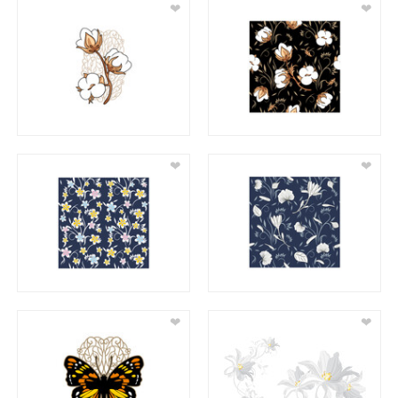
❤
❤
❤
❤
❤
❤