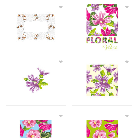
❤
❤
❤
❤
❤
❤