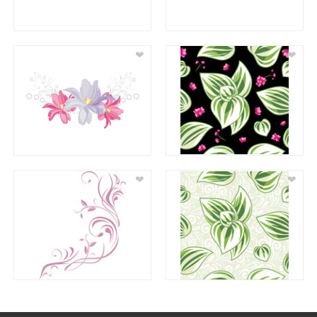
❤
❤
❤
❤