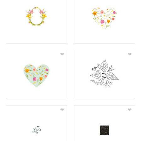
❤
❤
❤
❤