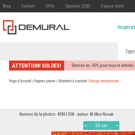
Blog
Contact
Offre
Opinions (258)
Espace client
Inspira
Tape
ATTENTION! SOLDES!
Remise de -
35%
pour tous le articles.
Page d'accueil
/
Papiers peints
/
Chambre à coucher
/
Rouge omniprésent
Numero de la photos: 45861338 - auteur: © Miro Novak
50 cm