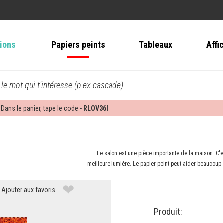
tions
Papiers peints
Tableaux
Affi
 le mot qui t'intéresse (p.ex cascade)
 Dans le panier, tape le code -
RLOV36I
Le salon est une pièce importante de la maison. C'es
meilleure lumière. Le papier peint peut aider beaucoup
❤
Ajouter aux favoris
Produit: