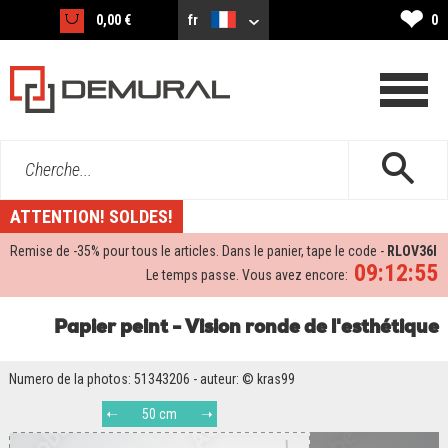
❤
0,00 €
fr
0
Cherche...
ATTENTION! SOLDES!
Remise de -
35%
pour tous le articles. Dans le panier, tape le code -
RLOV36I
09:12:54
Le temps passe. Vous avez encore:
Papier peint - Vision ronde de l'esthétique
Numero de la photos: 51343206 - auteur: © kras99
50 cm