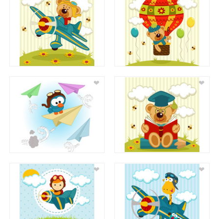
❤
❤
❤
❤