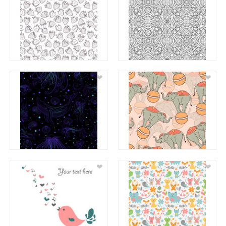
❤
❤
❤
❤