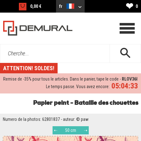
❤
0,00 €
fr
0
Cherche...
ATTENTION! SOLDES!
Remise de -
35%
pour tous le articles. Dans le panier, tape le code -
RLOV36I
05:04:32
Le temps passe. Vous avez encore:
Papier peint - Bataille des chouettes
Numero de la photos: 62801837 - auteur: © paw
50 cm