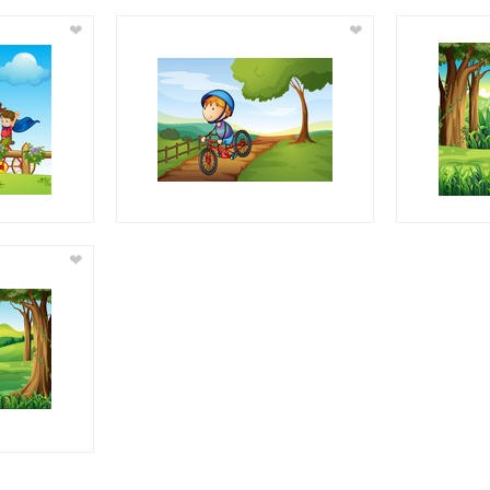
❤
❤
❤