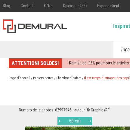
Blog
Contact
Offre
Opinions (258)
Espace client
Inspira
Tape
ATTENTION! SOLDES!
Remise de -
35%
pour tous le articles.
Page d'accueil
/
Papiers peints
/
Chambre d'enfant
/
Il est temps d'attraper des papi
Numero de la photos: 62997945 - auteur: © GraphicsRF
50 cm