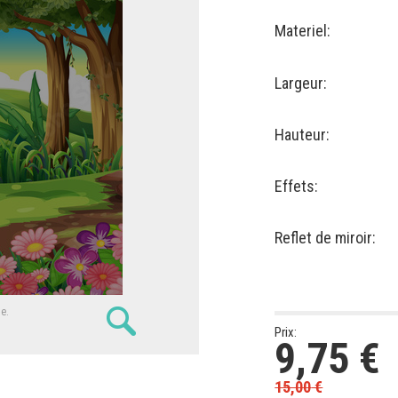
Materiel:
Largeur:
Hauteur:
Effets:
Reflet de miroir:
ne.
Prix:
9,75
€
15,00
€