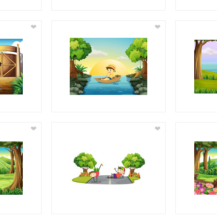
❤
❤
❤
❤