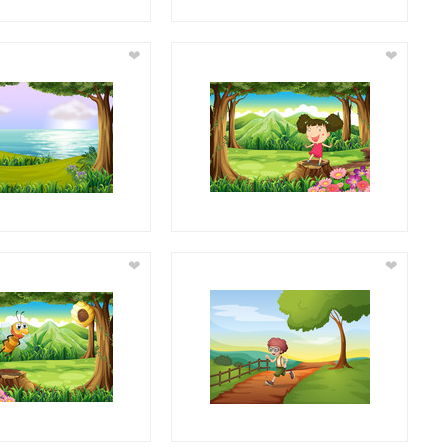
❤
❤
❤
❤