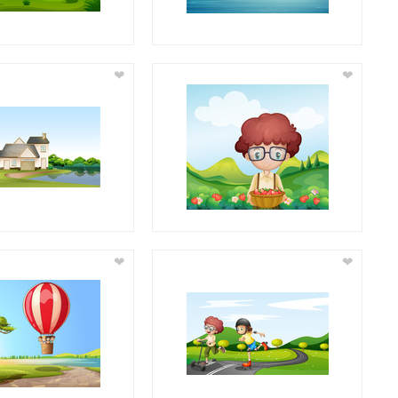
❤
❤
❤
❤