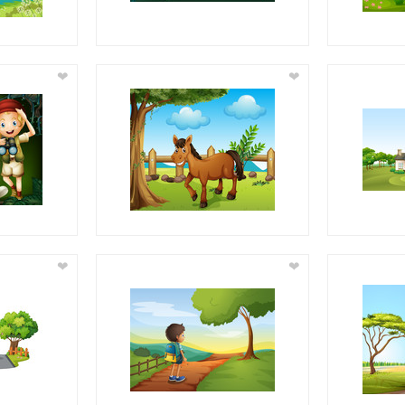
❤
❤
❤
❤