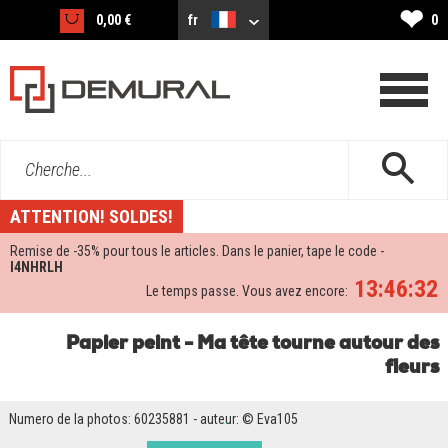
❤
0,00 €
fr
0
Cherche...
ATTENTION! SOLDES!
Remise de -
35%
pour tous le articles. Dans le panier, tape le code -
I4NHRLH
13:46:31
Le temps passe. Vous avez encore:
Papier peint - Ma tête tourne autour des
fleurs
Numero de la photos: 60235881 - auteur: © Eva105