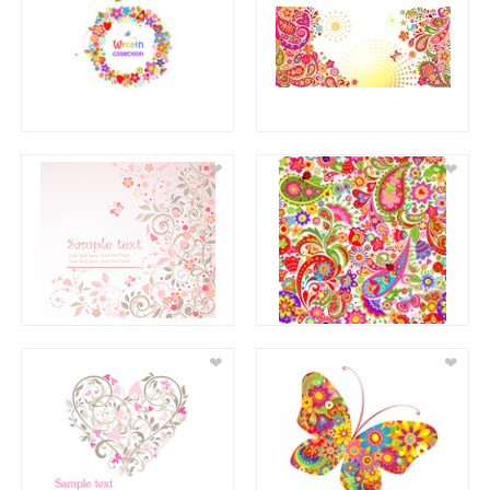
❤
❤
❤
❤