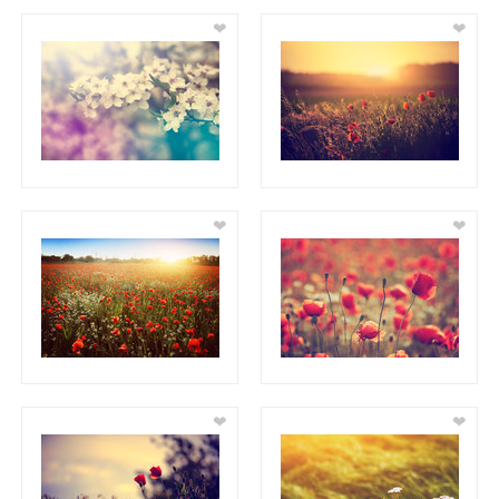
❤
❤
❤
❤
❤
❤