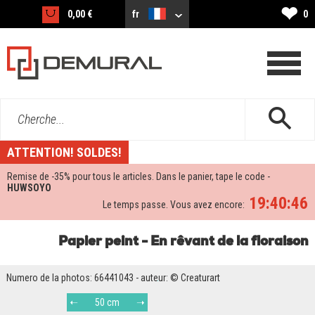
❤
0,00 €
fr
0
Cherche...
ATTENTION! SOLDES!
Remise de -
35%
pour tous le articles. Dans le panier, tape le code -
HUWSOYO
19:40:45
Le temps passe. Vous avez encore:
Papier peint - En rêvant de la floraison
Numero de la photos: 66441043 - auteur: © Creaturart
50 cm