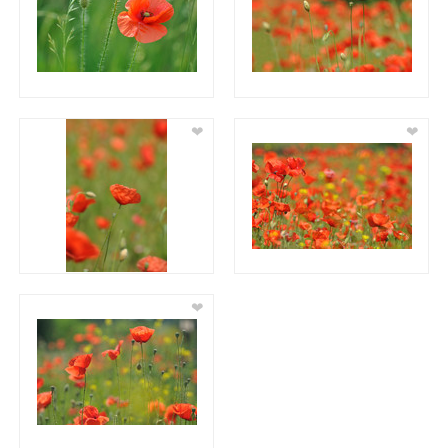
❤
❤
❤