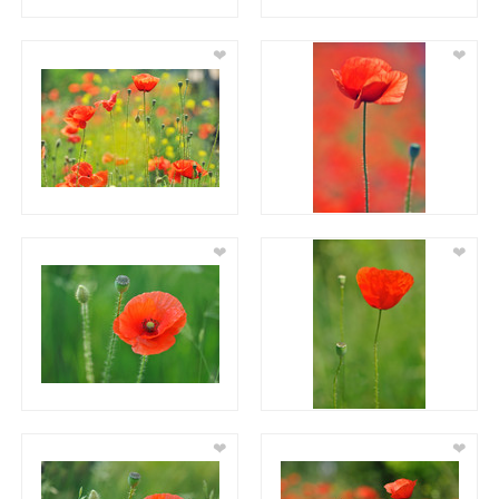
❤
❤
❤
❤
❤
❤