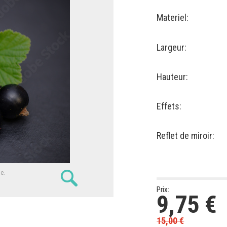
Materiel:
Largeur:
Hauteur:
Effets:
Reflet de miroir:
ne.
Prix:
9,75
€
15,00
€