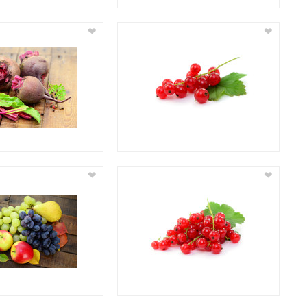
❤
❤
❤
❤