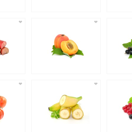
❤
❤
❤
❤