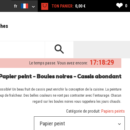
❤
0
fr
TON PANIER:
0,00 €
ches
17:18:28
Le temps passe. Vous avez encore:
Papier peint - Boules noires - Cassis abondant
ssible! Un beau fruit de cassis peut enrichir la conception de la cuisine. La peinture
 de fraîcheur. Des belles couleurs ne vont pas contraster avec l'entourage. Chacun
regard sur les boules noires vous rappelera les jours chauds.
Catégorie de produit:
Papiers peints
Papier peint