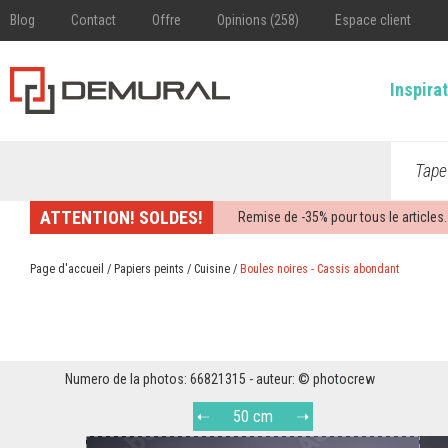
Blog
Contact
Offre
Opinions (258)
Espace client
Inspira
Tape
ATTENTION! SOLDES!
Remise de -
35%
pour tous le articles.
Page d'accueil
/
Papiers peints
/
Cuisine
/
Boules noires - Cassis abondant
Numero de la photos: 66821315 - auteur: © photocrew
50 cm