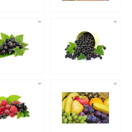
❤
❤
❤
❤