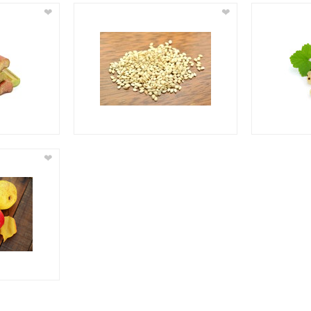
❤
❤
❤