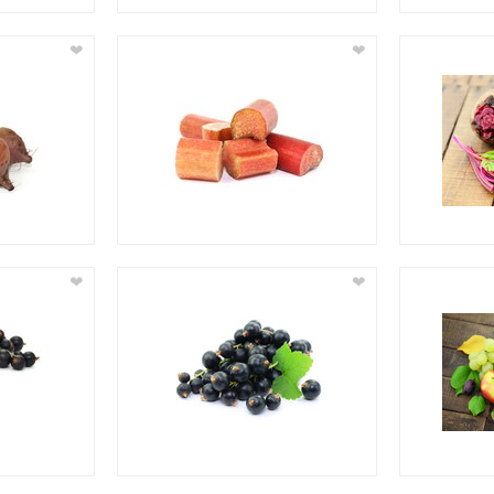
❤
❤
❤
❤