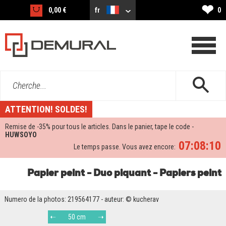
❤
0,00 €
fr
0
Cherche...
ATTENTION! SOLDES!
Remise de -
35%
pour tous le articles. Dans le panier, tape le code -
HUWSOYO
07:08:10
Le temps passe. Vous avez encore:
Papier peint - Duo piquant - Papiers peint
Numero de la photos: 219564177 - auteur: © kucherav
50 cm