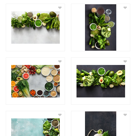
❤
❤
❤
❤
❤
❤