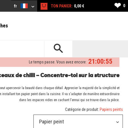
❤
0
fr
TON PANIER:
0,00 €
ches
21:00:54
Le temps passe. Vous avez encore:
eaux de chilli – Concentre-toi sur la structure
peut apercevoir la beauté dans chaque détail. Apprecier la majesté de la simplicité et
 installant ton papier peint dans la cuisine. Il va s'adapter de manière extraordinaire
dans les espaces vides en cachant l'ennui qui se trouve dans la pièce.
Catégorie de produit:
Papiers peints
Papier peint