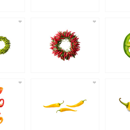
❤
❤
❤
❤