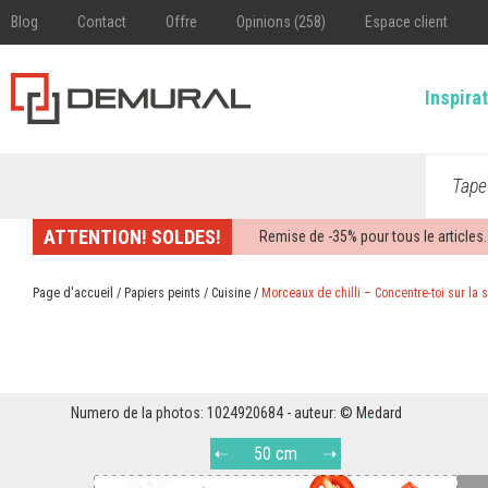
Blog
Contact
Offre
Opinions (258)
Espace client
Inspira
Tape
ATTENTION! SOLDES!
Remise de -
35%
pour tous le articles.
Page d'accueil
/
Papiers peints
/
Cuisine
/
Morceaux de chilli – Concentre-toi sur la s
Numero de la photos: 1024920684 - auteur: © Medard
50 cm