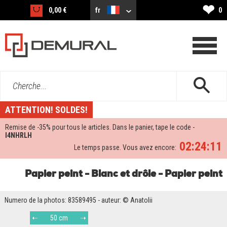
❤
0,00 €
fr
0
Cherche...
ATTENTION! SOLDES!
Remise de -
35%
pour tous le articles. Dans le panier, tape le code -
I4NHRLH
02:24:11
Le temps passe. Vous avez encore:
Papier peint - Blanc et drôle - Papier peint
Numero de la photos: 83589495 - auteur: © Anatolii
50 cm