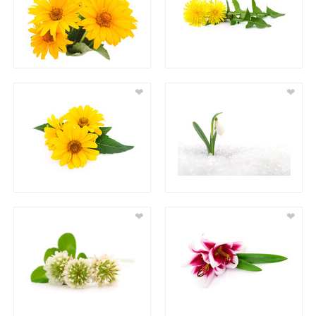
❤
❤
❤
❤