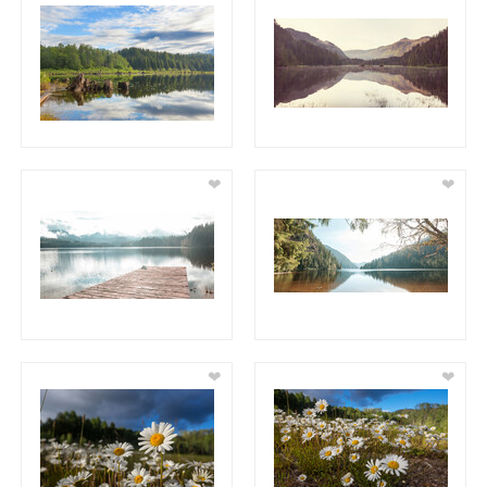
❤
❤
❤
❤