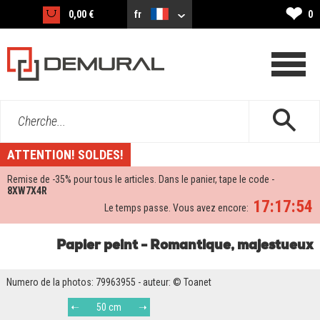
❤
0,00 €
fr
0
Cherche...
ATTENTION! SOLDES!
Remise de -
35%
pour tous le articles. Dans le panier, tape le code -
8XW7X4R
17:17:54
Le temps passe. Vous avez encore:
Papier peint - Romantique, majestueux
Numero de la photos: 79963955 - auteur: © Toanet
50 cm