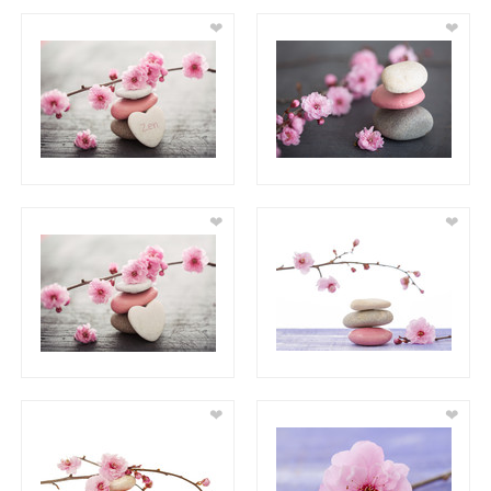
❤
❤
❤
❤
❤
❤