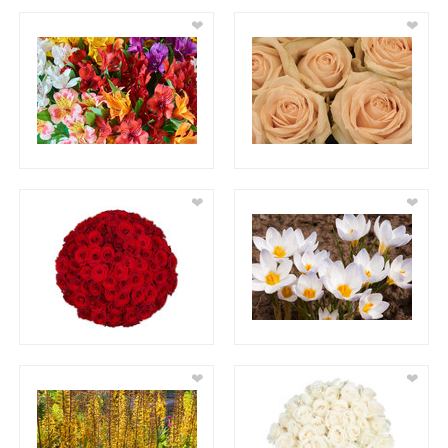
❤
❤
❤
❤
❤
❤