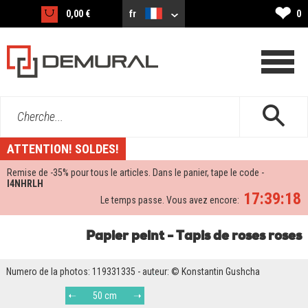
❤
0,00 €
fr
0
Cherche...
ATTENTION! SOLDES!
Remise de -
35%
pour tous le articles. Dans le panier, tape le code -
I4NHRLH
17:39:18
Le temps passe. Vous avez encore:
Papier peint - Tapis de roses roses
Numero de la photos: 119331335 - auteur: © Konstantin Gushcha
50 cm