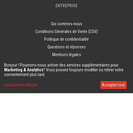
ENTREPRISE
Qui sommes-nous
Conditions Générales de Vente (CGV)
Politique de confidentialité
Questions et réponses
Mentions légales
Informations sur le droit de rétractation - Consommateurs
Bonjour ! Pourrions-nous activer des services supplémentaires pour
Marketing & Analytics
? Vous pouvez toujours modifier ou retirer votre
Echantillons de papier peint
consentement plus tard.
Laissez-moi choisir
Accepter tout
AUTRES
Articles à partir de ta photo
COLLES