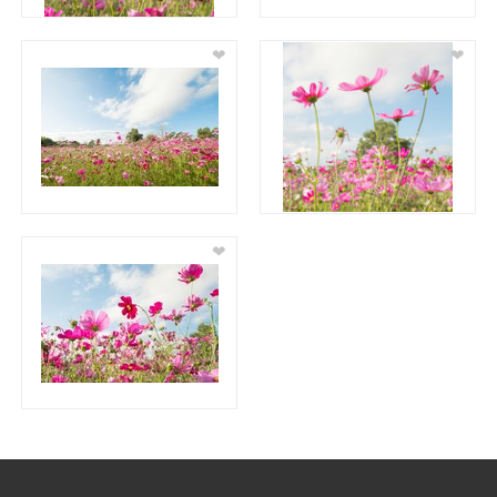
❤
❤
❤