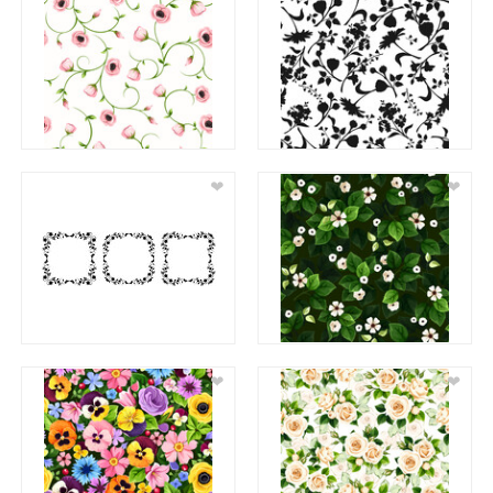
❤
❤
❤
❤