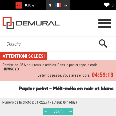
❤
0,00 €
fr
0
Cherche...
ATTENTION! SOLDES!
Remise de -
35%
pour tous le articles. Dans le panier, tape le code -
HUWSOYO
04:59:12
Le temps passe. Vous avez encore:
Papier peint - Méli-mélo en noir et blanc
Numero de la photos: 61722274 - auteur: © naddya
50 cm