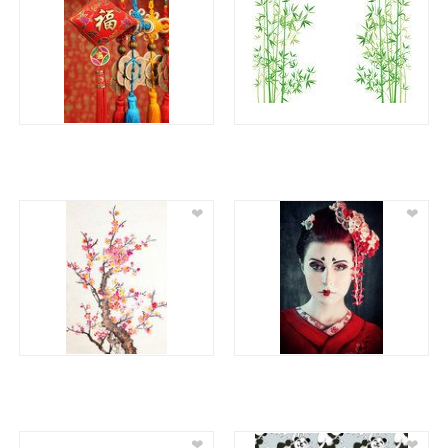
❤
❤
❤
❤