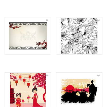
❤
❤
❤
❤