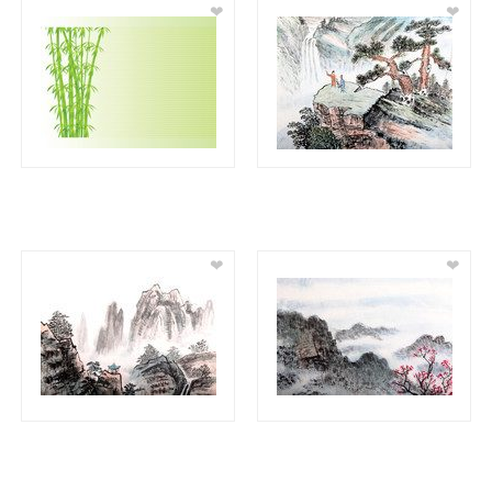
❤
❤
❤
❤