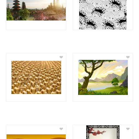
❤
❤
❤
❤