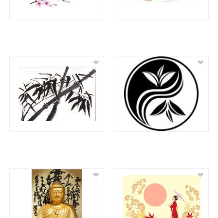
❤
❤
❤
❤