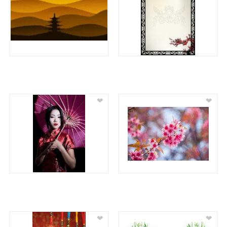
❤
❤
❤
❤