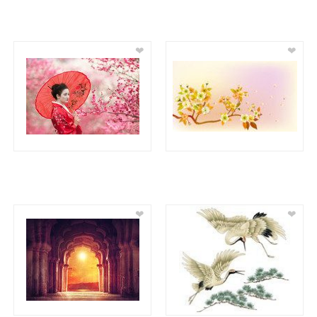
❤
❤
❤
❤