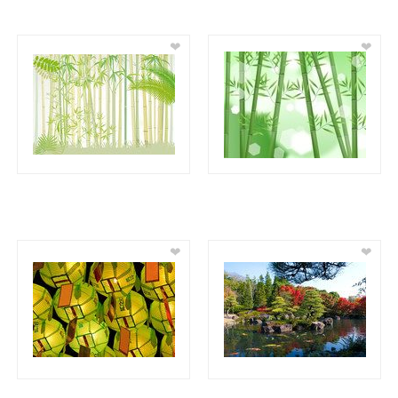
❤
❤
❤
❤