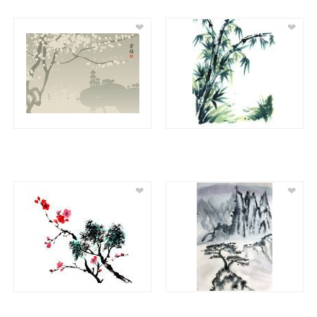
❤
❤
❤
❤