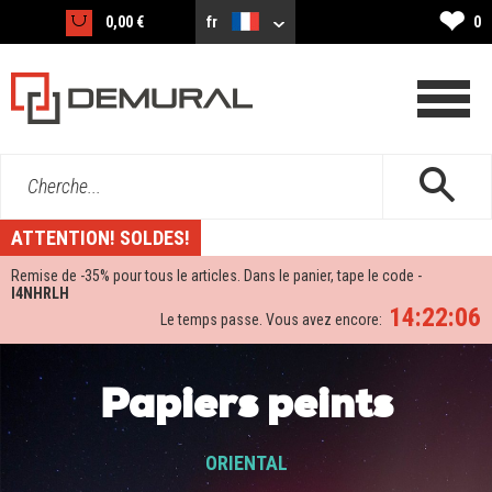
❤
0,00 €
fr
0
Cherche...
ATTENTION! SOLDES!
Remise de -
35%
pour tous le articles. Dans le panier, tape le code -
I4NHRLH
14:22:05
Le temps passe. Vous avez encore:
Papiers peints
ORIENTAL