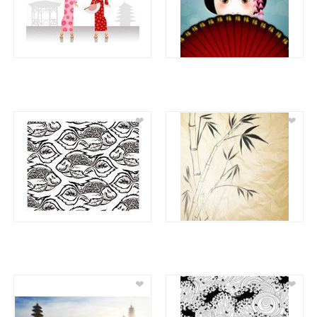
❤
❤
❤
❤