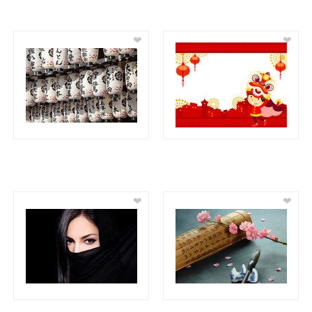
❤
❤
❤
❤