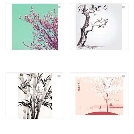
❤
❤
❤
❤