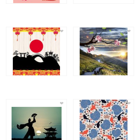
❤
❤
❤
❤