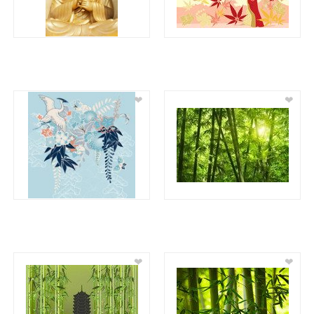
❤
❤
❤
❤