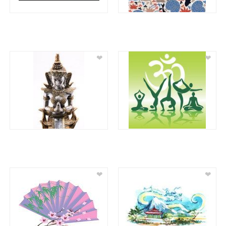
❤
❤
❤
❤