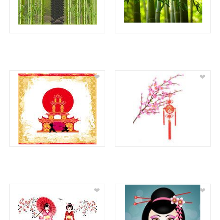
❤
❤
❤
❤