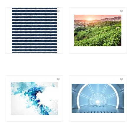
❤
❤
❤
❤