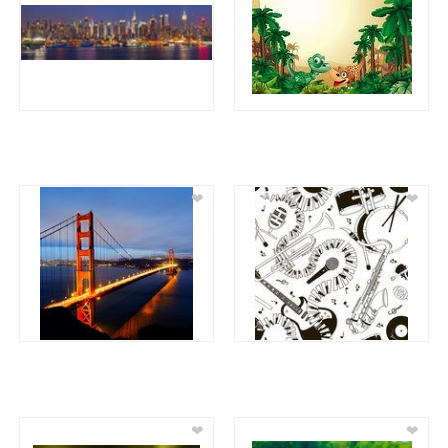
❤
❤
❤
❤