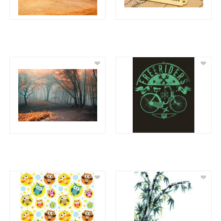
❤
❤
❤
❤