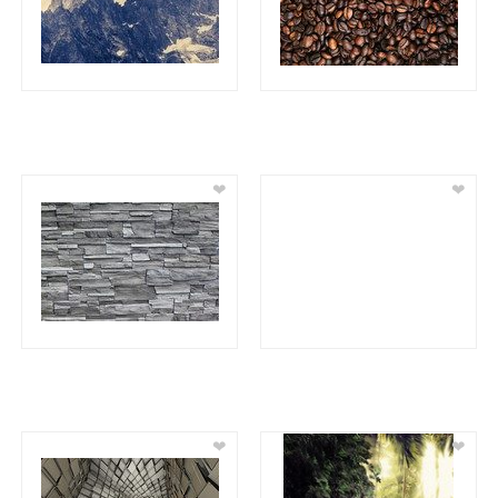
❤
❤
❤
❤