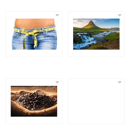
❤
❤
❤
❤