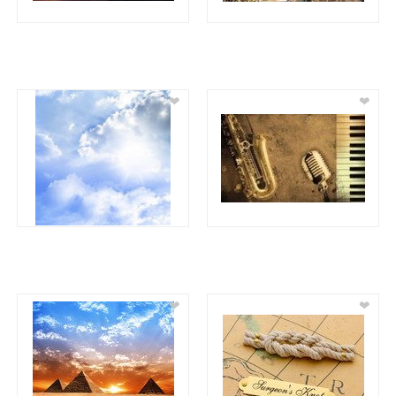
❤
❤
❤
❤