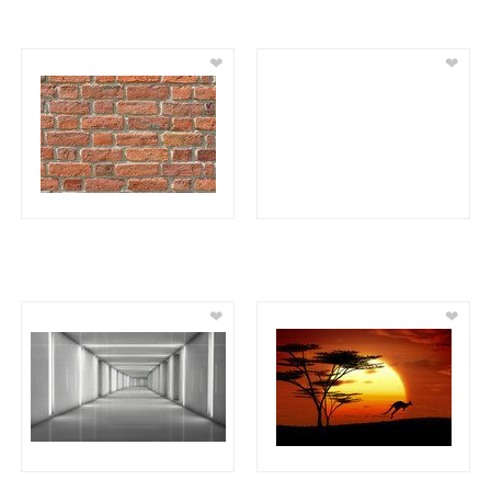
❤
❤
❤
❤