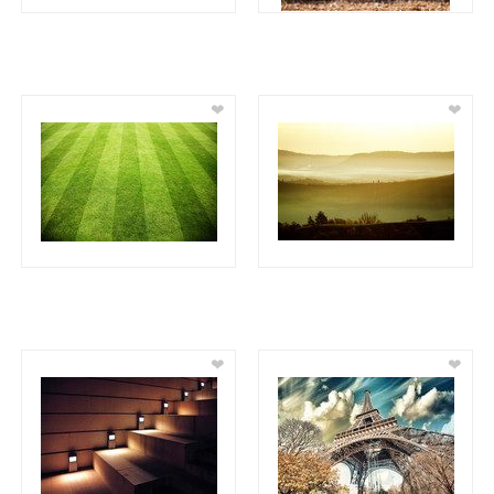
❤
❤
❤
❤