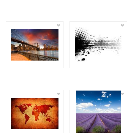
❤
❤
❤
❤