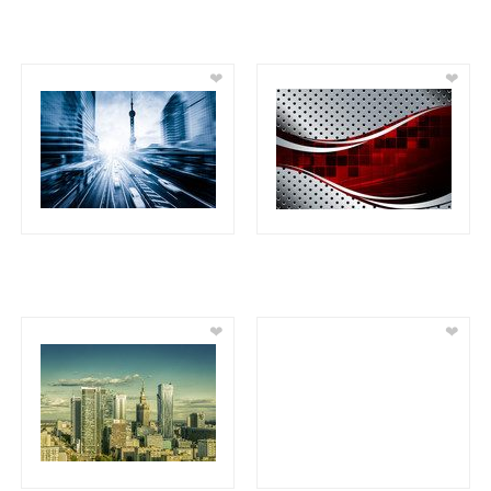
❤
❤
❤
❤