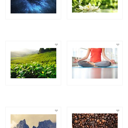
❤
❤
❤
❤