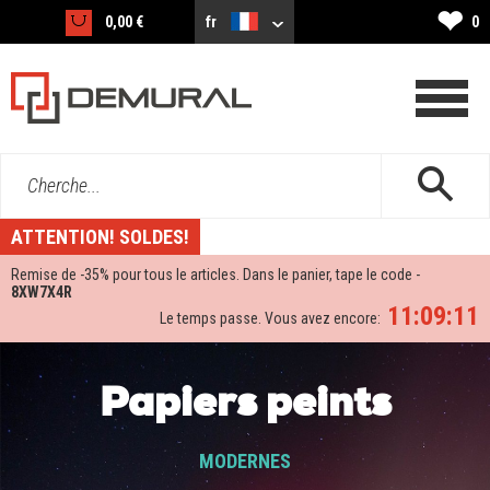
❤
0,00 €
fr
0
Cherche...
ATTENTION! SOLDES!
Remise de -
35%
pour tous le articles. Dans le panier, tape le code -
8XW7X4R
11:09:10
Le temps passe. Vous avez encore:
Papiers peints
MODERNES