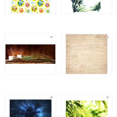
❤
❤
❤
❤