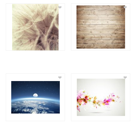
❤
❤
❤
❤