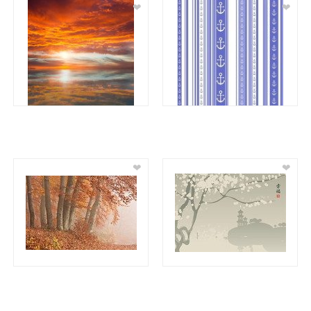
❤
❤
❤
❤