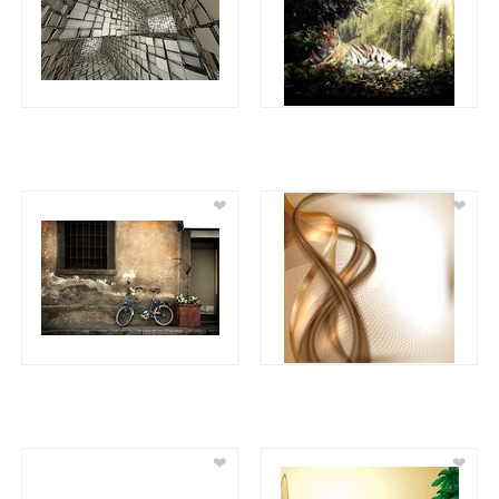
❤
❤
❤
❤