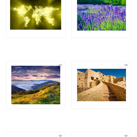
❤
❤
❤
❤