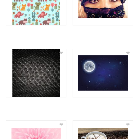
❤
❤
❤
❤