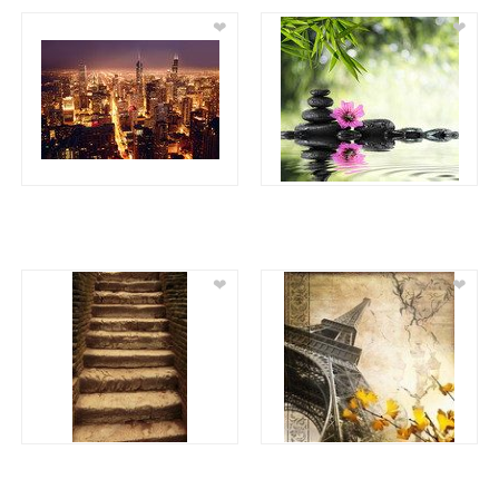
❤
❤
❤
❤