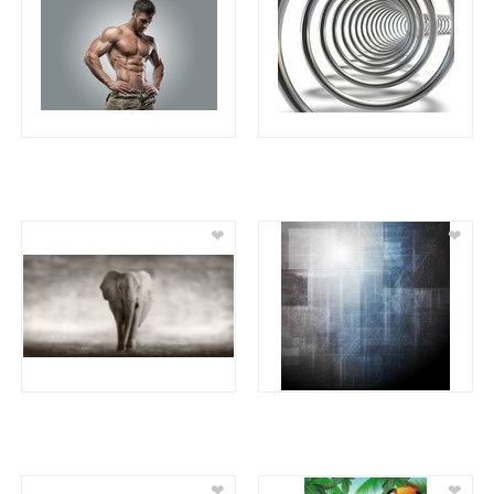
❤
❤
❤
❤