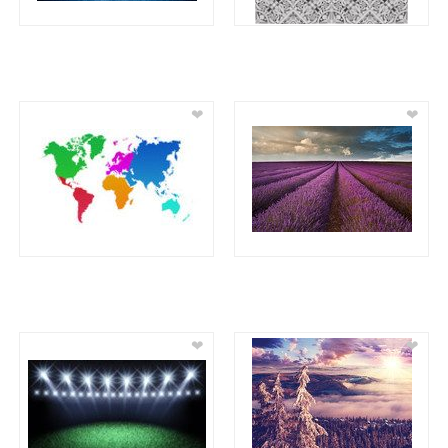
❤
❤
❤
❤