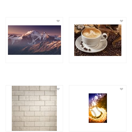
❤
❤
❤
❤