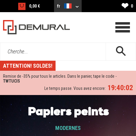
❤
0,00 €
fr
0
Cherche...
ATTENTION! SOLDES!
Remise de -
35%
pour tous le articles. Dans le panier, tape le code -
TWTUCIS
19:40:01
Le temps passe. Vous avez encore:
Papiers peints
MODERNES