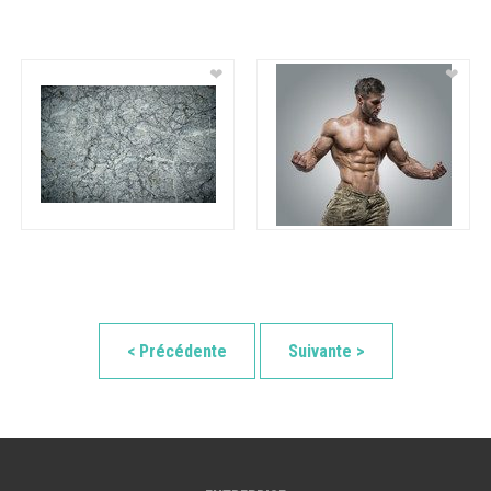
❤
❤
< Précédente
Suivante >