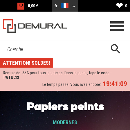
❤
0,00 €
fr
0
Cherche...
ATTENTION! SOLDES!
Remise de -
35%
pour tous le articles. Dans le panier, tape le code -
TWTUCIS
19:41:08
Le temps passe. Vous avez encore:
Papiers peints
MODERNES