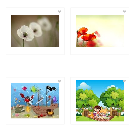
❤
❤
❤
❤