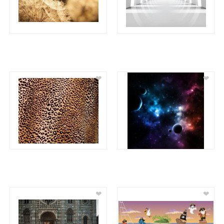
❤
❤
❤
❤