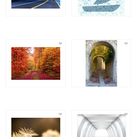
❤
❤
❤
❤