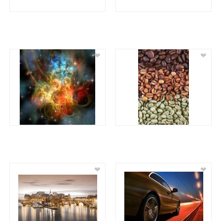
❤
❤
❤
❤