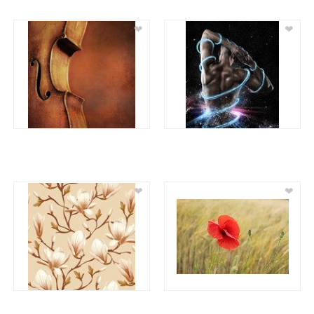
❤
❤
❤
❤