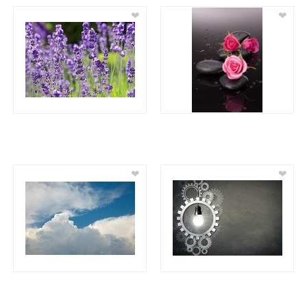
❤
❤
❤
❤