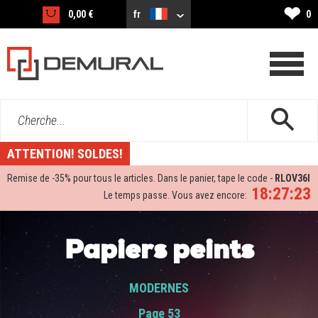
❤
0,00 €
fr
0
Cherche...
ATTENTION! SOLDES!
Remise de -
35%
pour tous le articles. Dans le panier, tape le code -
RLOV36I
18:27:22
Le temps passe. Vous avez encore:
Papiers peints
MODERNES
Page 53