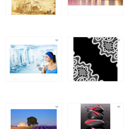
❤
❤
❤
❤