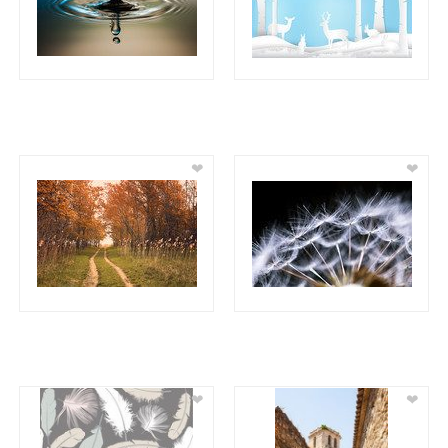
❤
❤
❤
❤