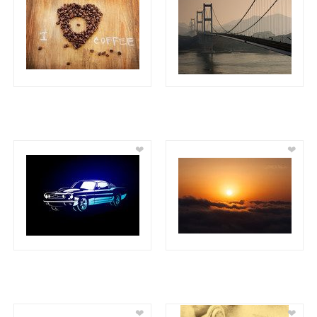
❤
❤
❤
❤