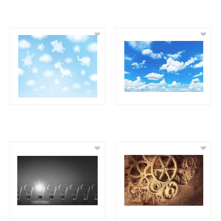
❤
❤
❤
❤