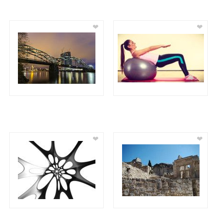
❤
❤
❤
❤