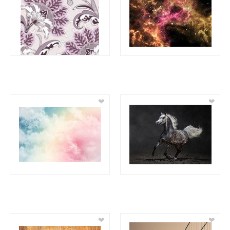
❤
❤
❤
❤