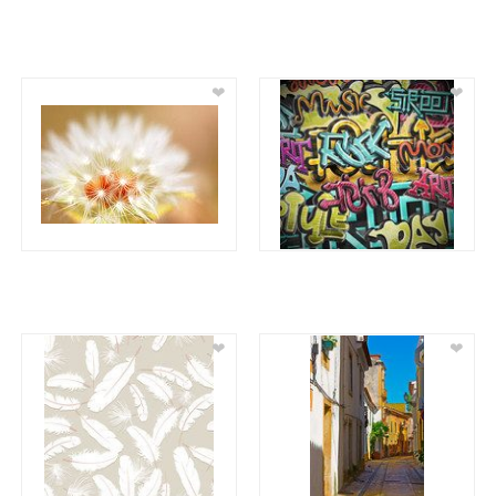
❤
❤
❤
❤