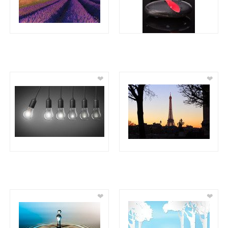
❤
❤
❤
❤