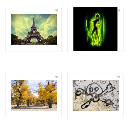
❤
❤
❤
❤