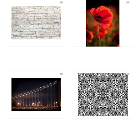
❤
❤
❤
❤