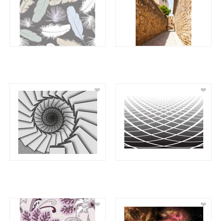
❤
❤
❤
❤