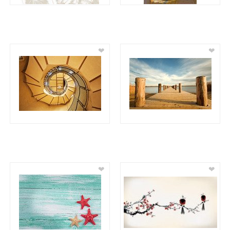
❤
❤
❤
❤