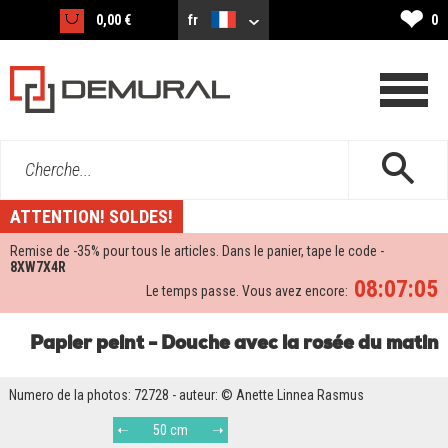
❤
0,00 €
fr
0
Cherche...
ATTENTION! SOLDES!
Remise de -
35%
pour tous le articles. Dans le panier, tape le code -
8XW7X4R
08:07:05
Le temps passe. Vous avez encore:
Papier peint - Douche avec la rosée du matin
Numero de la photos: 72728 - auteur: © Anette Linnea Rasmus
50 cm