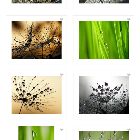
❤
❤
❤
❤
❤
❤