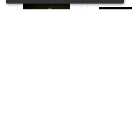
❤
❤
❤