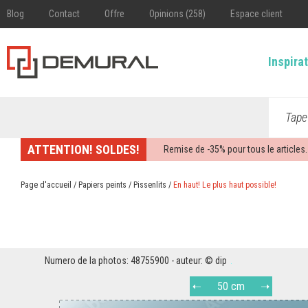
Blog
Contact
Offre
Opinions (258)
Espace client
Inspira
Tape
ATTENTION! SOLDES!
Remise de -
35%
pour tous le articles.
Page d'accueil
/
Papiers peints
/
Pissenlits
/
En haut! Le plus haut possible!
Numero de la photos: 48755900 - auteur: © dip
50 cm