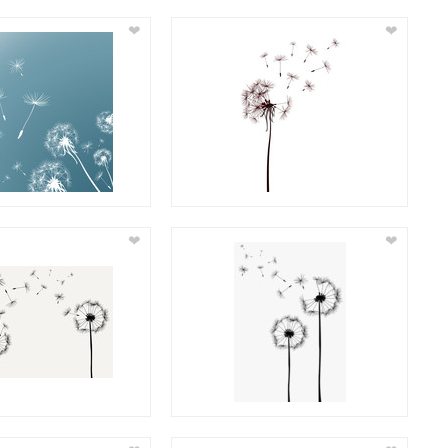
❤
❤
❤
❤