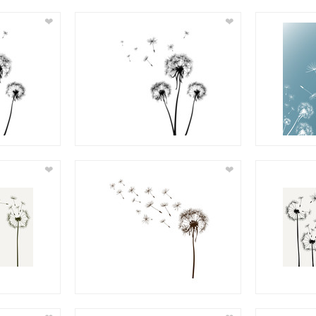
❤
❤
❤
❤