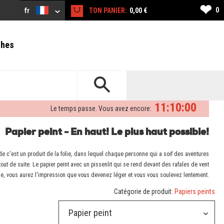
❤
0
fr
TON PANIER:
0,00 €
ches
11:09:59
Le temps passe. Vous avez encore:
Papier peint - En haut! Le plus haut possible!
de c'est un produit de la folie, dans lequel chaque personne qui a soif des aventures
 tout de suite. Le papier peint avec un pissenlit qui se rend devant des rafales de vent
gie, vous aurez l'impression que vous devenez léger et vous vous soulevez lentement.
Catégorie de produit:
Papiers peints
Papier peint