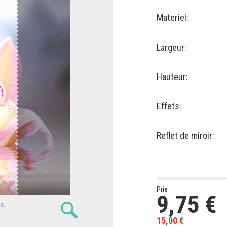
Materiel:
Largeur:
Hauteur:
Effets:
Reflet de miroir:
Prix:
9,75
€
ne.
15,00
€