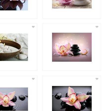
❤
❤
❤
❤