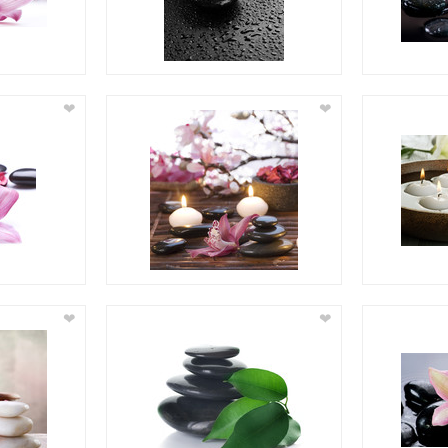
❤
❤
❤
❤