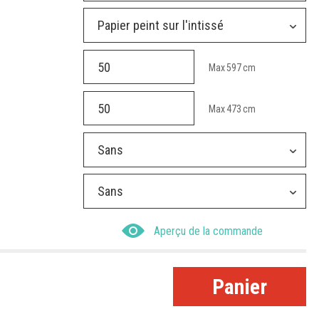
Papier peint sur l'intissé
Max
597
cm
Max
473
cm
Sans
Sans
Aperçu de la commande