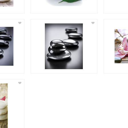
❤
❤
❤