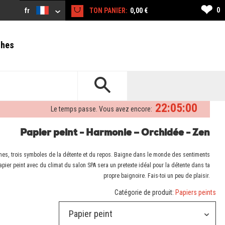
❤
0
fr
TON PANIER:
0,00 €
ches
22:04:59
Le temps passe. Vous avez encore:
Papier peint - Harmonie – Orchidée - Zen
gnes, trois symboles de la détente et du repos. Baigne dans le monde des sentiments
papier peint avec du climat du salon SPA sera un pretexte idéal pour la détente dans ta
propre baignoire. Fais-toi un peu de plaisir.
Catégorie de produit:
Papiers peints
Papier peint