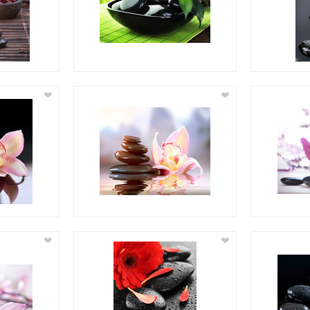
❤
❤
❤
❤