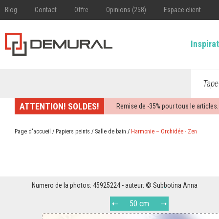
Blog
Contact
Offre
Opinions (258)
Espace client
Inspira
Tape
ATTENTION! SOLDES!
Remise de -
35%
pour tous le articles.
Page d'accueil
/
Papiers peints
/
Salle de bain
/
Harmonie – Orchidée - Zen
Numero de la photos: 45925224 - auteur: © Subbotina Anna
50 cm