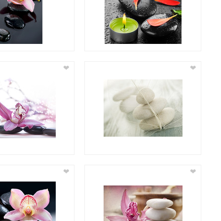
❤
❤
❤
❤