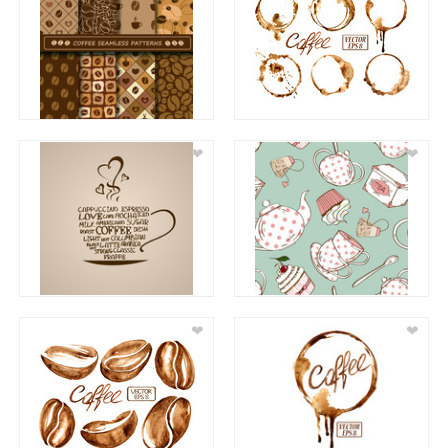
❤
❤
❤
❤