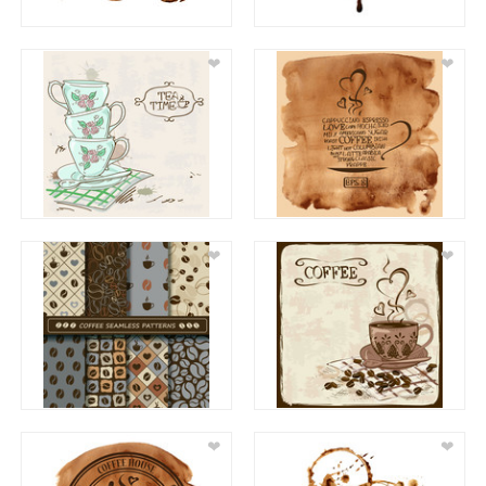
❤
❤
❤
❤
❤
❤