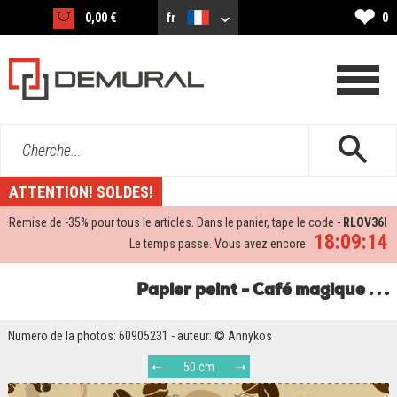
❤
0,00 €
fr
0
Cherche...
ATTENTION! SOLDES!
Remise de -
35%
pour tous le articles. Dans le panier, tape le code -
RLOV36I
18:09:13
Le temps passe. Vous avez encore:
Papier peint - Café magique . . .
Numero de la photos: 60905231 - auteur: © Annykos
50 cm