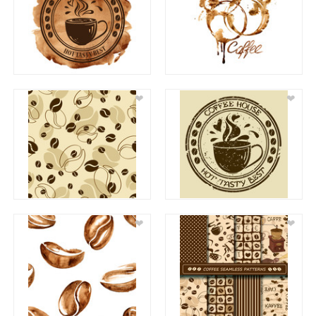
❤
❤
❤
❤