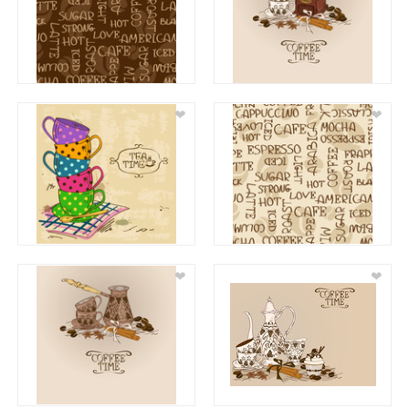
❤
❤
❤
❤