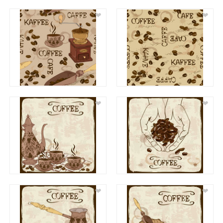
❤
❤
❤
❤
❤
❤