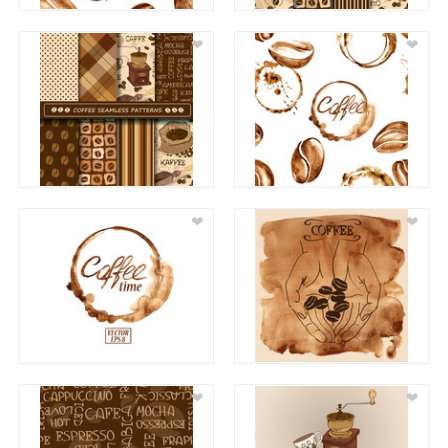
❤
❤
❤
❤
❤
❤