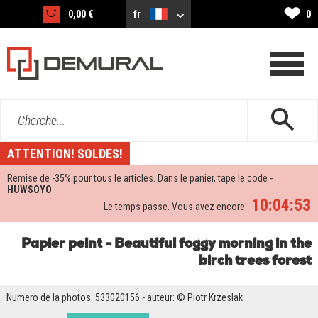
❤
0,00 €
fr
0
Cherche...
ATTENTION! SOLDES!
Remise de -
35%
pour tous le articles. Dans le panier, tape le code -
HUWSOYO
10:04:53
Le temps passe. Vous avez encore:
Papier peint - Beautiful foggy morning in the
birch trees forest
Numero de la photos: 533020156 - auteur: © Piotr Krzeslak