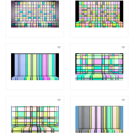
❤
❤
❤
❤