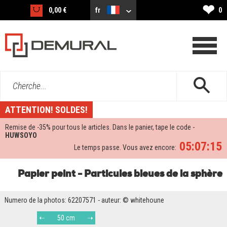
❤
0,00 €
fr
0
Cherche...
ATTENTION! SOLDES!
Remise de -
35%
pour tous le articles. Dans le panier, tape le code -
HUWSOYO
05:07:14
Le temps passe. Vous avez encore:
Papier peint - Particules bleues de la sphère
Numero de la photos: 62207571 - auteur: © whitehoune
50 cm