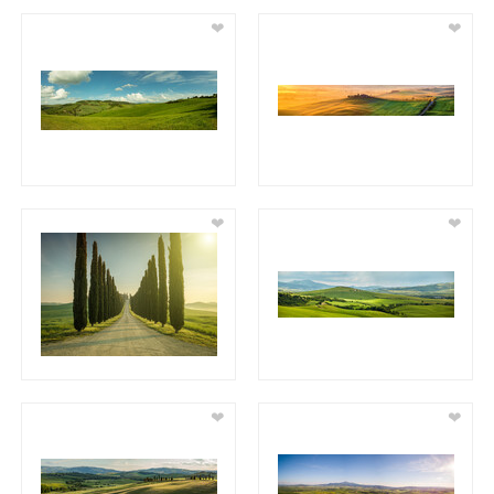
❤
❤
❤
❤
❤
❤