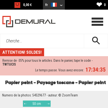
❤
0,00 €
fr
0
Cherche...
ATTENTION! SOLDES!
Remise de -
35%
pour tous le articles. Dans le panier, tape le code -
TWTUCIS
17:34:34
Le temps passe. Vous avez encore:
Papier peint - Paysage toscane - Papier peint
Numero de la photos: 54529677 - auteur: © ZoomTeam
50 cm