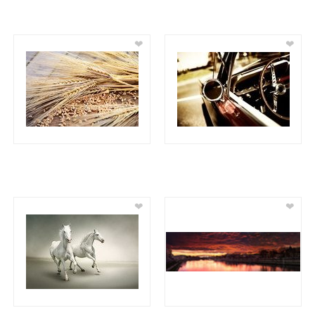
❤
❤
❤
❤