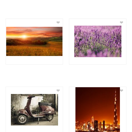
❤
❤
❤
❤