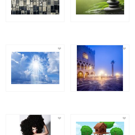
❤
❤
❤
❤