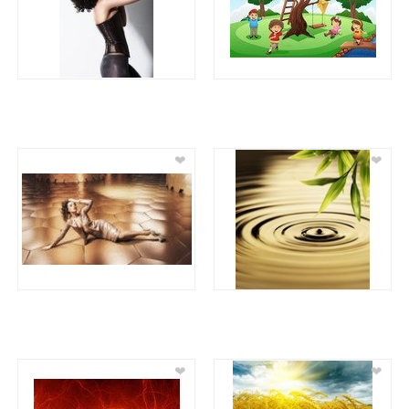
❤
❤
❤
❤