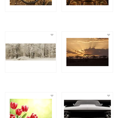
❤
❤
❤
❤