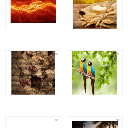
❤
❤
❤
❤