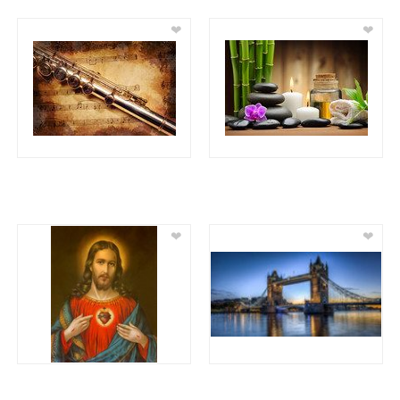
❤
❤
❤
❤