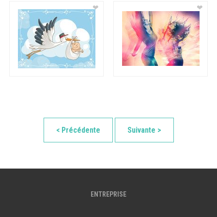
❤
❤
< Précédente
Suivante >
ENTREPRISE