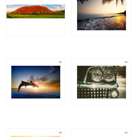
❤
❤
❤
❤