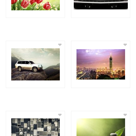
❤
❤
❤
❤