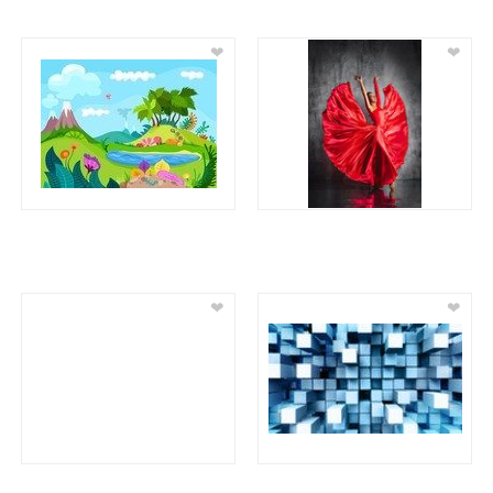
❤
❤
❤
❤