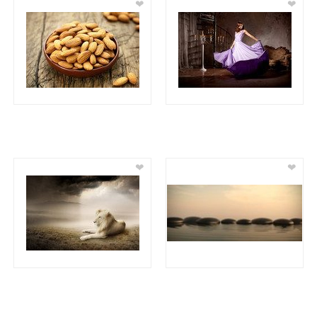
❤
❤
❤
❤