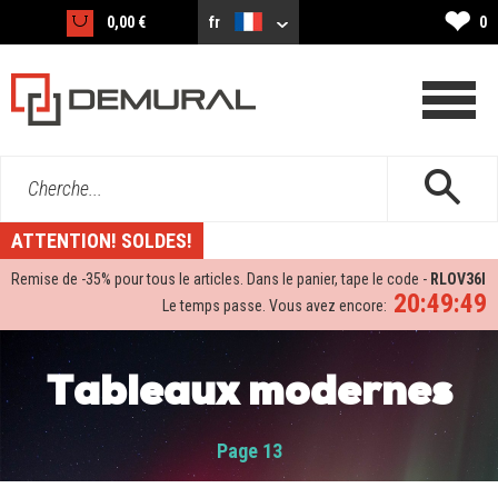
❤
0,00 €
fr
0
Cherche...
ATTENTION! SOLDES!
Remise de -
35%
pour tous le articles. Dans le panier, tape le code -
RLOV36I
20:49:48
Le temps passe. Vous avez encore:
Tableaux modernes
Page 13