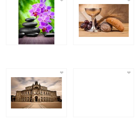
❤
❤
❤
❤