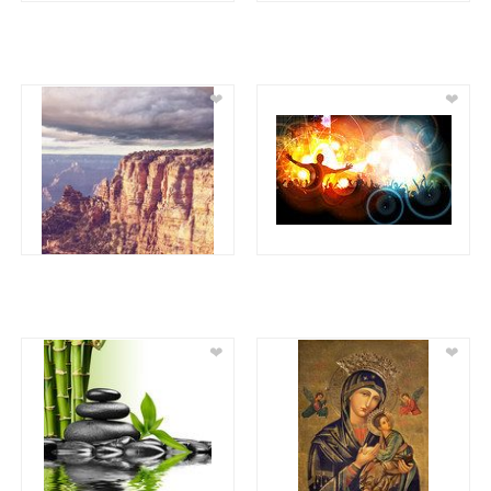
❤
❤
❤
❤