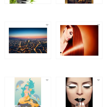
❤
❤
❤
❤