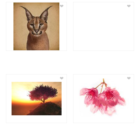
❤
❤
❤
❤