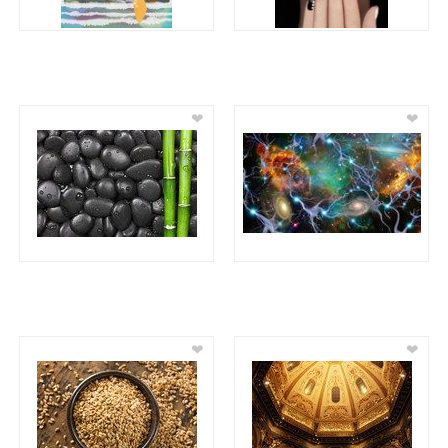
❤
❤
❤
❤