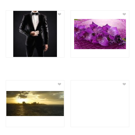
❤
❤
❤
❤