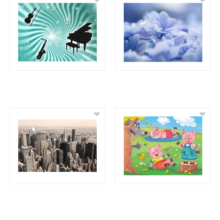
❤
❤
❤
❤