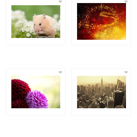
❤
❤
❤
❤