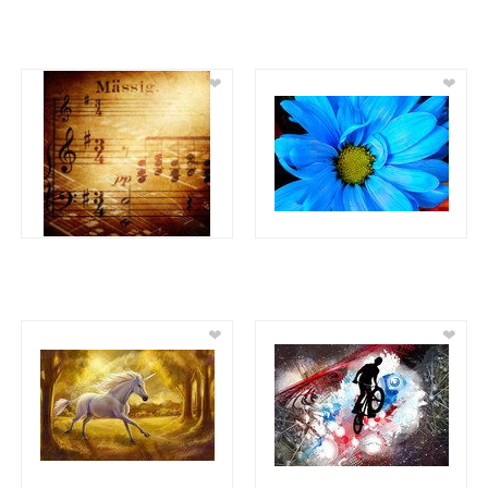
❤
❤
❤
❤