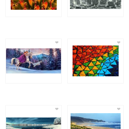
❤
❤
❤
❤