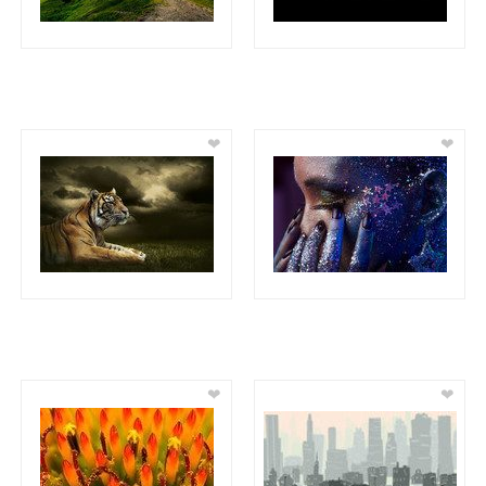
❤
❤
❤
❤