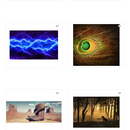
❤
❤
❤
❤