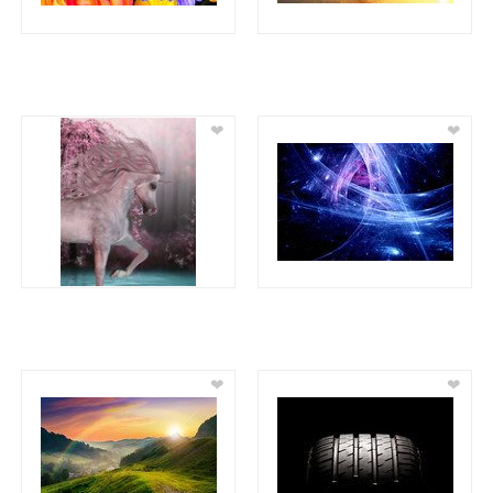
❤
❤
❤
❤