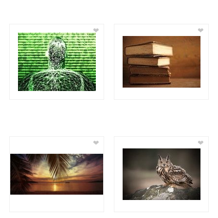
❤
❤
❤
❤