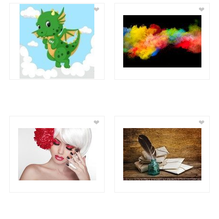
❤
❤
❤
❤