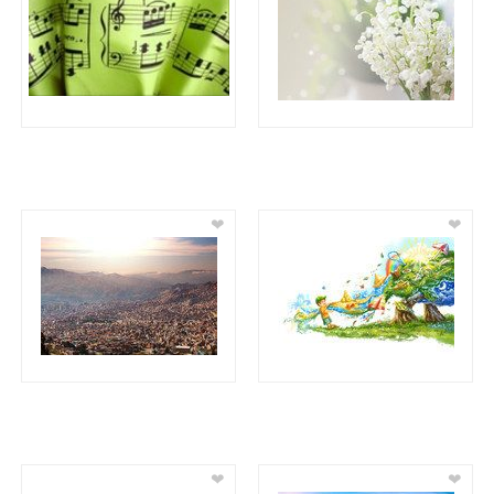
❤
❤
❤
❤