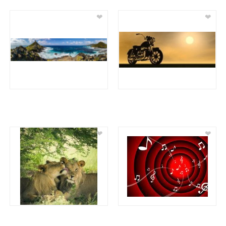
❤
❤
❤
❤