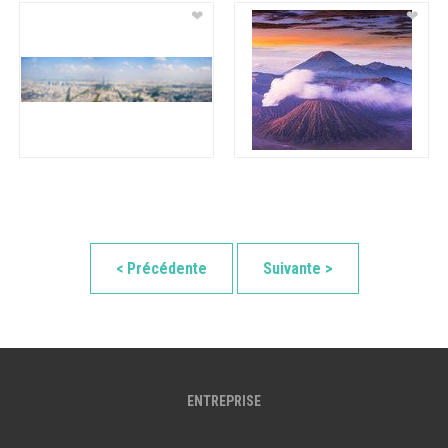
❤
❤
< Précédente
Suivante >
ENTREPRISE