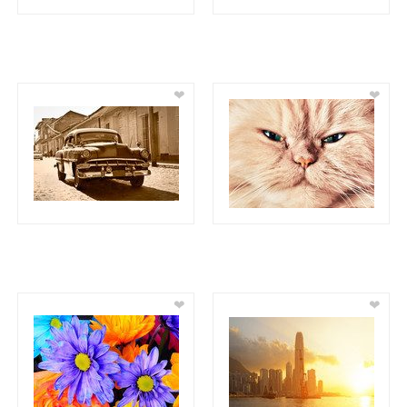
❤
❤
❤
❤