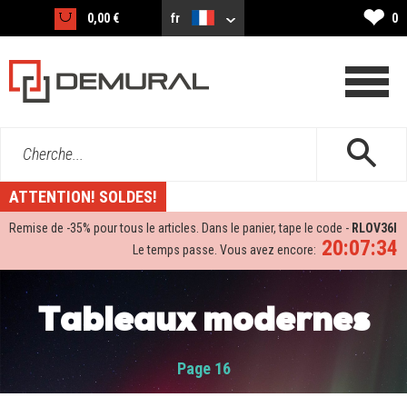
❤
0,00 €
fr
0
Cherche...
ATTENTION! SOLDES!
Remise de -
35%
pour tous le articles. Dans le panier, tape le code -
RLOV36I
20:07:33
Le temps passe. Vous avez encore:
Tableaux modernes
Page 16