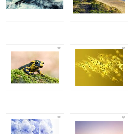
❤
❤
❤
❤