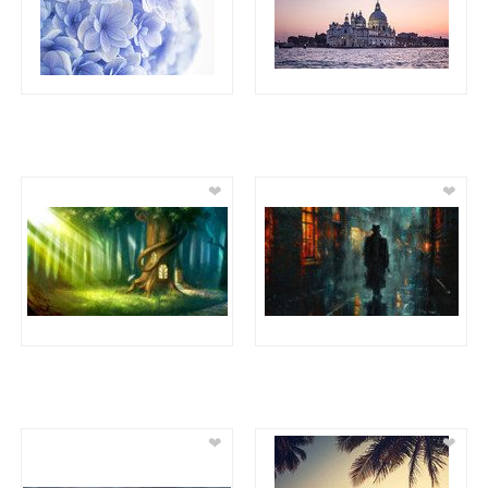
❤
❤
❤
❤