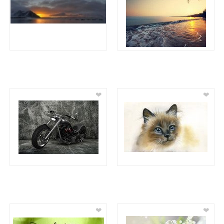
❤
❤
❤
❤