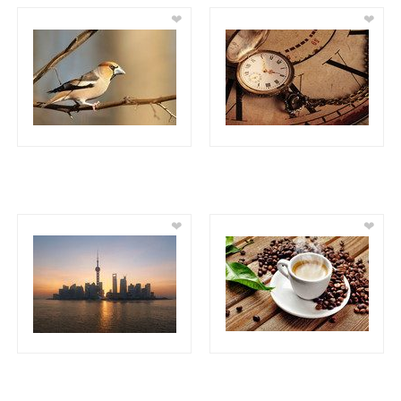
❤
❤
❤
❤