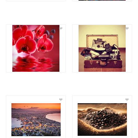
❤
❤
❤
❤