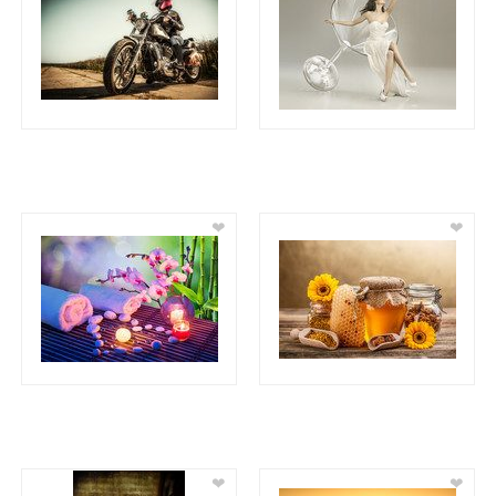
❤
❤
❤
❤