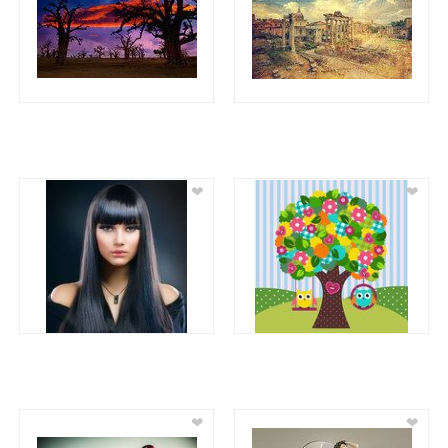
❤
❤
❤
❤