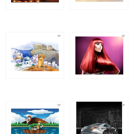
❤
❤
❤
❤