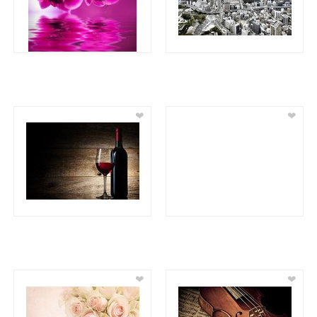
❤
❤
❤
❤