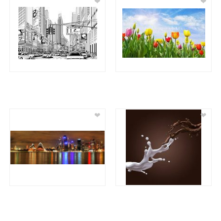
❤
❤
❤
❤