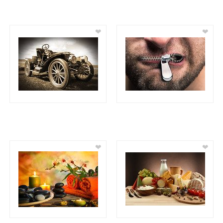
❤
❤
❤
❤