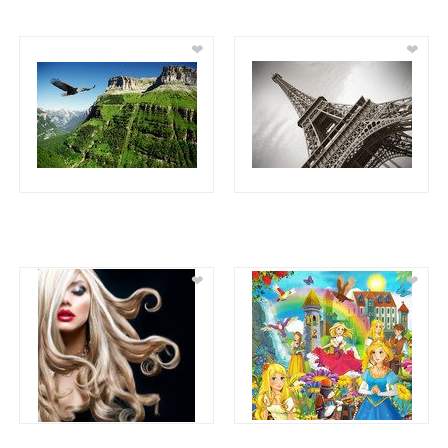
❤
❤
❤
❤