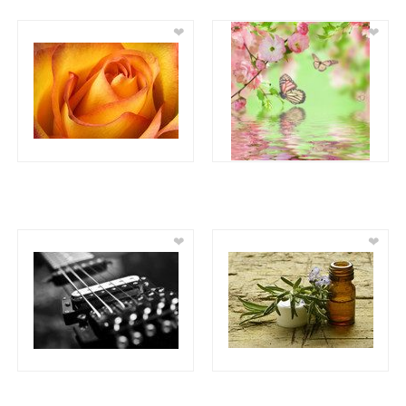
❤
❤
❤
❤