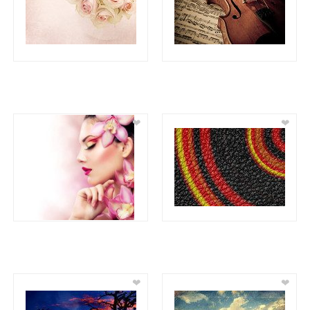
❤
❤
❤
❤