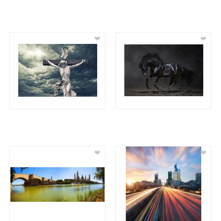
❤
❤
❤
❤