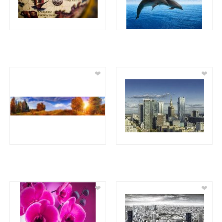
❤
❤
❤
❤