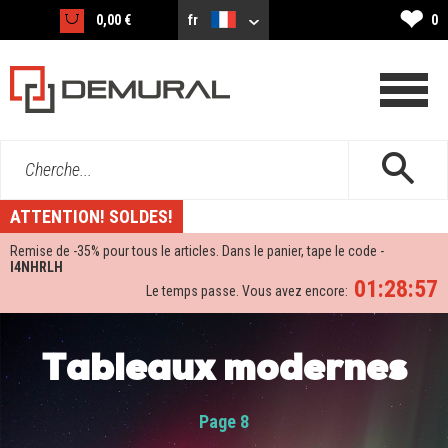
❤
0,00 €
fr
0
Cherche...
ATTENTION! SOLDES!
Remise de -
35%
pour tous le articles. Dans le panier, tape le code -
I4NHRLH
01:28:57
Le temps passe. Vous avez encore:
Tableaux modernes
Page 8