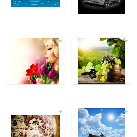
❤
❤
❤
❤