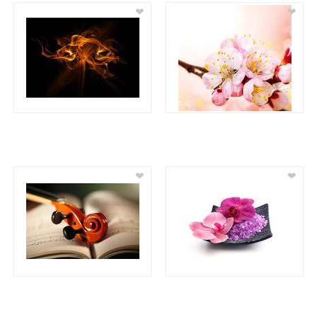
❤
❤
❤
❤