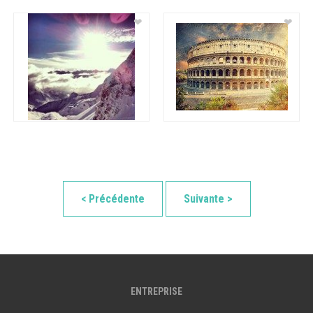
❤
❤
< Précédente
Suivante >
ENTREPRISE