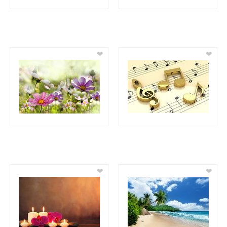
❤
❤
❤
❤