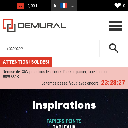
❤
0,00 €
fr
0
Cherche...
ATTENTION! SOLDES!
Remise de -
35%
pour tous le articles. Dans le panier, tape le code -
8XW7X4R
23:28:27
Le temps passe. Vous avez encore:
Inspirations
PAPIERS PEINTS
TABLEAUX