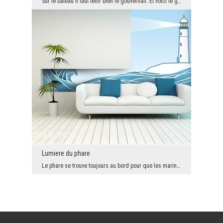
Sur le bateau il faut tenir bien le gouvernail. Et voici le gouvernail en bois. Avec de hautes va...
Lumiere du phare
Le phare se trouve toujours au bord pour que les marins puissent voir la lumiere sans aucun probl...