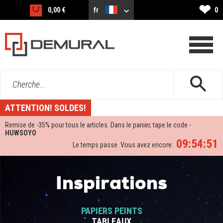
❤
0,00 €
fr
0
Cherche...
ATTENTION! SOLDES!
Remise de -
35%
pour tous le articles. Dans le panier, tape le code -
HUWSOYO
09:54:51
Le temps passe. Vous avez encore:
Inspirations
PAPIERS PEINTS
TABLEAUX