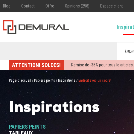
Blog
Contact
Offre
Opinions (258)
Espace client
Inspira
Tape
ATTENTION! SOLDES!
Remise de -
35%
pour tous le articles.
Page d'accueil
/
Papiers peints
/
Inspirations
/
Endroit avec un secret
Inspirations
PAPIERS PEINTS
TABLEAUX