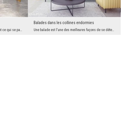
Balades dans les collines endormies
Le temps passe lentement, cependant, tout ce qui se passe en quelques jours, pour certains, peut...
Une balade est l'une des meilleures façons de se détendre. Si vous voulez vous sentir bien, il fa...