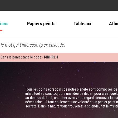
tions
Papiers peints
Tableaux
Affi
 le mot qui t'intéresse (p.ex cascade)
 Dans le panier, tape le code -
I4NHRLH
Tous les coins et recoins de notre planète sont composés de 
inhabituelles sont toujours une idée de départ pour créer que
au-dessus de tout, chercher avec votre regard, découvrir la puis
nécessaire – il faut seulement une volonté et un papier peint 
secrets. Dans la nature vous trouverez la splendeur et le myst