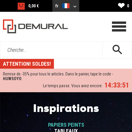
❤
0,00 €
fr
0
Cherche...
ATTENTION! SOLDES!
Remise de -
35%
pour tous le articles. Dans le panier, tape le code -
HUWSOYO
14:33:50
Le temps passe. Vous avez encore:
Inspirations
PAPIERS PEINTS
TABLEAUX