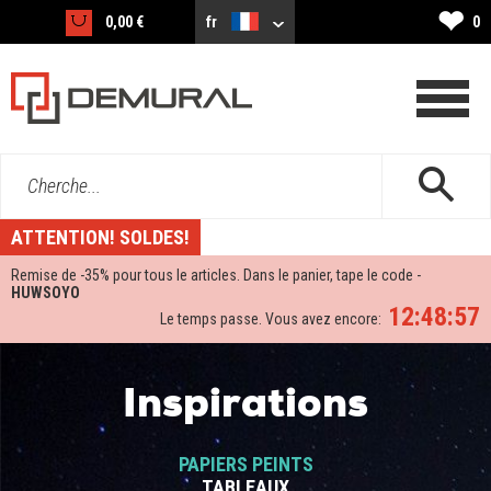
❤
0,00 €
fr
0
Cherche...
ATTENTION! SOLDES!
Remise de -
35%
pour tous le articles. Dans le panier, tape le code -
HUWSOYO
12:48:57
Le temps passe. Vous avez encore:
Inspirations
PAPIERS PEINTS
TABLEAUX