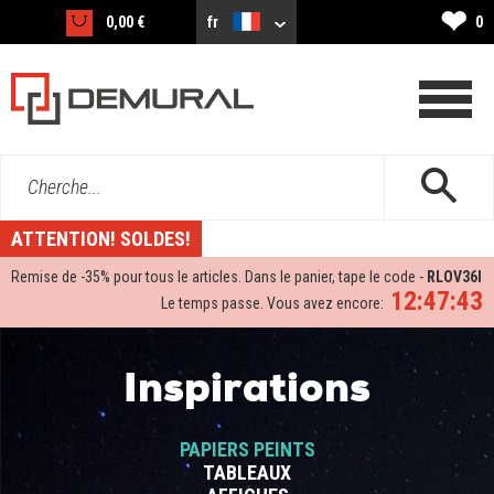
❤
0,00 €
fr
0
Cherche...
ATTENTION! SOLDES!
Remise de -
35%
pour tous le articles. Dans le panier, tape le code -
RLOV36I
12:47:42
Le temps passe. Vous avez encore:
Inspirations
PAPIERS PEINTS
TABLEAUX