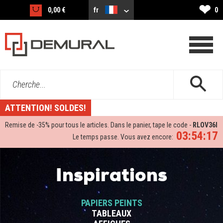
❤
0,00 €
fr
0
Cherche...
ATTENTION! SOLDES!
Remise de -
35%
pour tous le articles. Dans le panier, tape le code -
RLOV36I
03:54:17
Le temps passe. Vous avez encore:
Inspirations
PAPIERS PEINTS
TABLEAUX