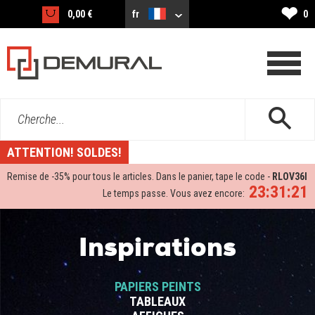
❤
0,00 €
fr
0
Cherche...
ATTENTION! SOLDES!
Remise de -
35%
pour tous le articles. Dans le panier, tape le code -
RLOV36I
23:31:20
Le temps passe. Vous avez encore:
Inspirations
PAPIERS PEINTS
TABLEAUX