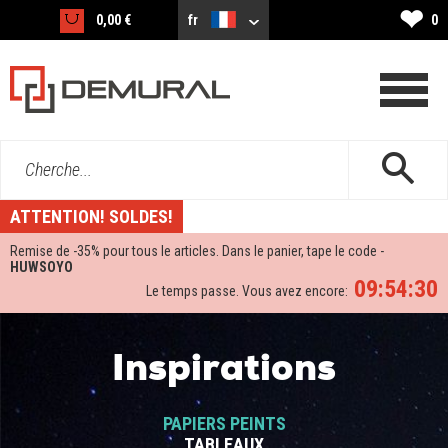
❤
0,00 €
fr
0
Cherche...
ATTENTION! SOLDES!
Remise de -
35%
pour tous le articles. Dans le panier, tape le code -
HUWSOYO
09:54:29
Le temps passe. Vous avez encore:
Inspirations
PAPIERS PEINTS
TABLEAUX