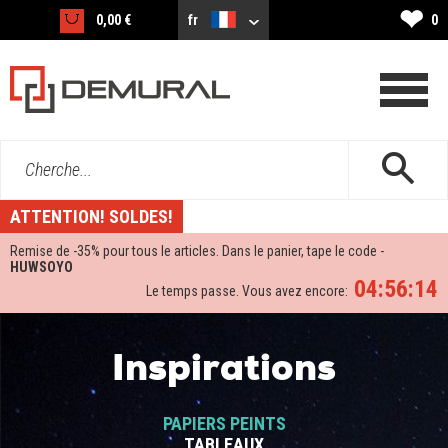
❤
0,00 €
fr
0
Cherche...
ATTENTION! SOLDES!
Remise de -
35%
pour tous le articles. Dans le panier, tape le code -
HUWSOYO
04:56:13
Le temps passe. Vous avez encore:
Inspirations
PAPIERS PEINTS
TABLEAUX