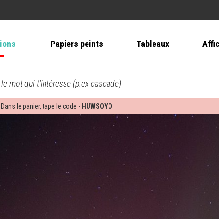
tions
Papiers peints
Tableaux
Affi
 le mot qui t'intéresse (p.ex cascade)
 Dans le panier, tape le code -
HUWSOYO