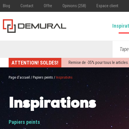
Blog
Contact
Offre
Opinions (258)
Espace client
Inspira
Tape
ATTENTION! SOLDES!
Remise de -
35%
pour tous le articles.
Page d'accueil
/
Papiers peints
/
Inspirations
Inspirations
Papiers peints