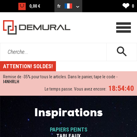
❤
0,00 €
fr
0
Cherche...
ATTENTION! SOLDES!
Remise de -
35%
pour tous le articles. Dans le panier, tape le code -
I4NHRLH
18:54:39
Le temps passe. Vous avez encore:
Inspirations
PAPIERS PEINTS
TABLEAUX