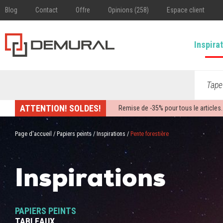
Blog
Contact
Offre
Opinions (258)
Espace client
Inspira
Tape
ATTENTION! SOLDES!
Remise de -
35%
pour tous le articles.
Page d'accueil
/
Papiers peints
/
Inspirations
/
Pente forestière
Inspirations
PAPIERS PEINTS
TABLEAUX