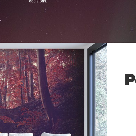
décisions.
P