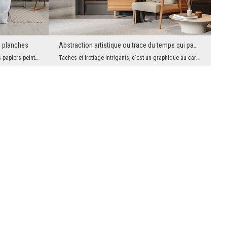
s planches
Abstraction artistique ou trace du temps qui passe?
C'est l'un des plus grands avantages des papiers peints modernes. Grâce à eux, vous pouvez avoir,...
Taches et frottage intrigants, c'est un graphique au caractère artistique, mais aussi très modern...