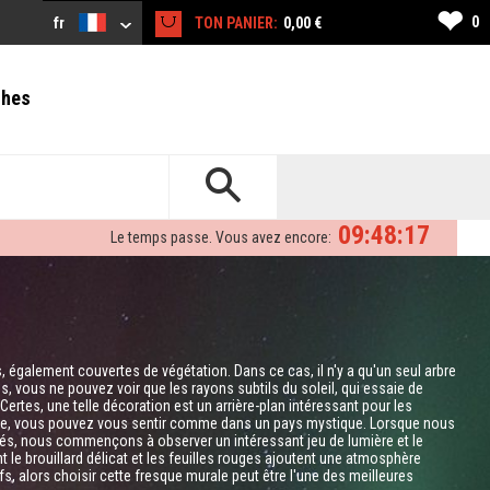
❤
0
fr
TON PANIER:
0,00 €
ches
09:48:16
Le temps passe. Vous avez encore:
, également couvertes de végétation. Dans ce cas, il n'y a qu'un seul arbre
s, vous ne pouvez voir que les rayons subtils du soleil, qui essaie de
 Certes, une telle décoration est un arrière-plan intéressant pour les
se, vous pouvez vous sentir comme dans un pays mystique. Lorsque nous
tés, nous commençons à observer un intéressant jeu de lumière et le
 le brouillard délicat et les feuilles rouges ajoutent une atmosphère
s, alors choisir cette fresque murale peut être l'une des meilleures