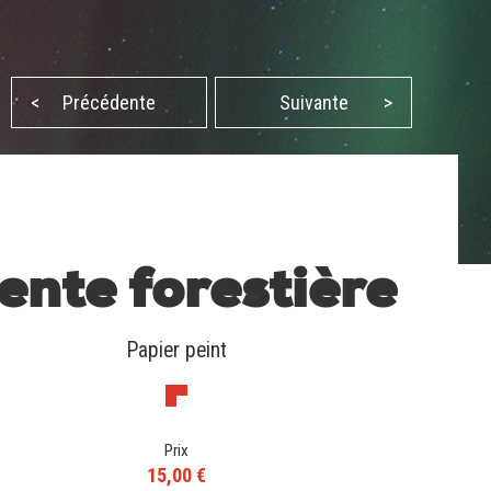
<
Précédente
Suivante
>
ente forestière
Papier peint
Prix
15,00 €