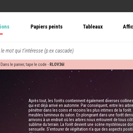
tions
Papiers peints
Tableaux
Affi
 le mot qui t'intéresse (p.ex cascade)
 Dans le panier, tape le code -
RLOV36I
Après tout, les forêts contiennent également diverses collines
qui est déjà arrivé en automne. Par conséquent, entre les arbre
pénétrer dans les coins et recoins les plus intimes de la forêt.
meubles lumineux du salon. En plongeant dans une forêt den
arrivons à un endroit où les arbres nous entourent de tous cô
sublime du terrain. La forêt devient une scène mystérieuse dont
sensuelle. S'entourer de végétation n'a que des aspects positif